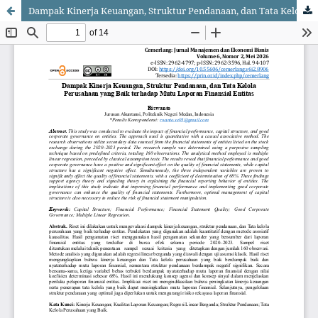
Dampak Kinerja Keuangan, Struktur Pendanaan, dan Tata Kelola Perusahaan yang Baik terhadap Mutu Laporan Finansial Entitas