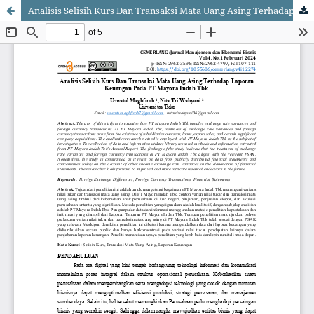
Analisis Selisih Kurs Dan Transaksi Mata Uang Asing Terhadap Laporan Keuangan Pada PT Mayora Indah Tbk