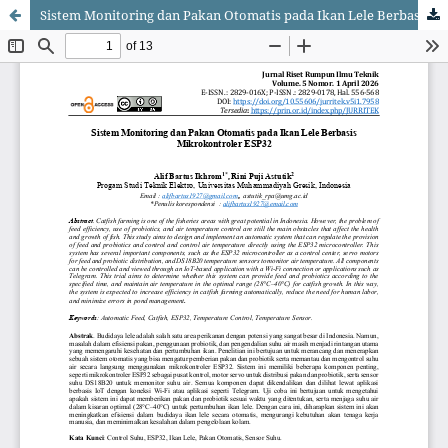
Sistem Monitoring dan Pakan Otomatis pada Ikan Lele Berbasis Mikrokontroler ESP32