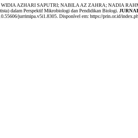
; WIDIA AZHARI SAPUTRI; NABILA AZ ZAHRA; NADIA RAHM
tista) dalam Perspektif Mikrobiologi dan Pendidikan Biologi.
JURNA
: 10.55606/jurrimipa.v5i1.8305. Disponível em: https://prin.or.id/inde