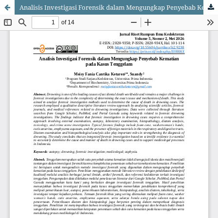
Analisis Investigasi Forensik dalam Mengungkap Penyebab Kematian pada Kasus Tenggelam