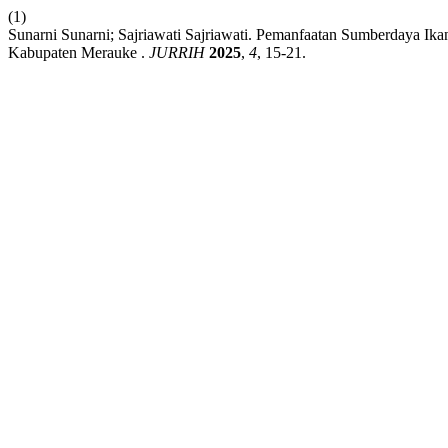
(1)
Sunarni Sunarni; Sajriawati Sajriawati. Pemanfaatan Sumberdaya 
Kabupaten Merauke .
JURRIH
2025
,
4
, 15-21.