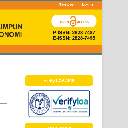
Register
Login
verify LOA APJI