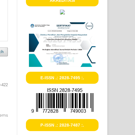
AKREDITASI
ch
E-ISSN .: 2828-7495 :.
-422
items
P-ISSN .: 2828-7487 :.