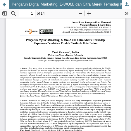
Pengaruh Digital Marketing, E-WOM, dan Citra Merek Terhadap Keputusan Pembelian Produk Nacific di Kota Batam