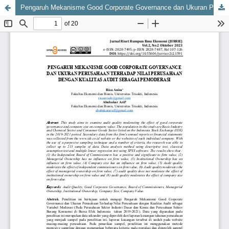
Pengaruh Mekanisme Good Corporate Governance dan Ukuran Perusahaan Terhadap Nilai Perusahaan dengan Kualitas Audit sebagai Pemoderasi