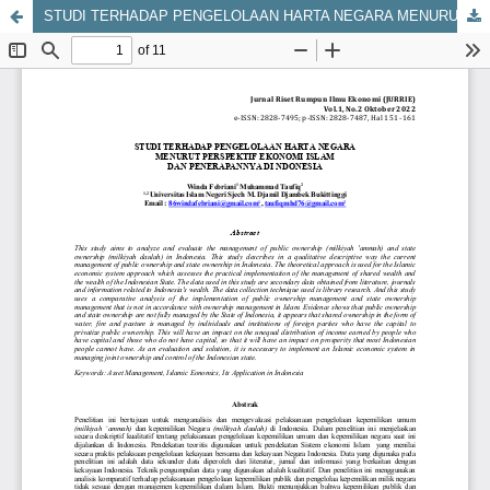
STUDI TERHADAP PENGELOLAAN HARTA NEGARA MENURUT PERSPEKTIF EKONOMI ISLAM DAN PENERAPANNYA DI NDONESIA