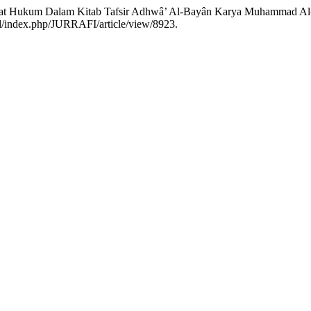
-Ayat Hukum Dalam Kitab Tafsir Adhwâ’ Al-Bayân Karya Muhammad Al
id/index.php/JURRAFI/article/view/8923.