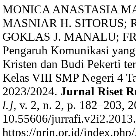
MONICA ANASTASIA M
MASNIAR H. SITORUS;
GOKLAS J. MANALU; F
Pengaruh Komunikasi yang
Kristen dan Budi Pekerti te
Kelas VIII SMP Negeri 4 T
2023/2024.
Jurnal Riset 
l.]
, v. 2, n. 2, p. 182–203, 
10.55606/jurrafi.v2i2.2013
https://prin.or.id/index.ph