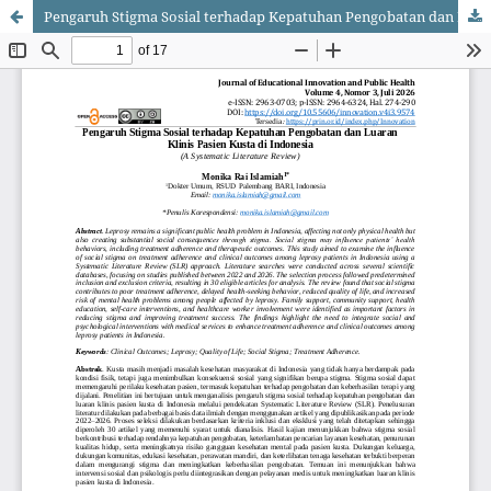
Pengaruh Stigma Sosial terhadap Kepatuhan Pengobatan dan Luaran Klinis Pasien Kusta di Indonesia