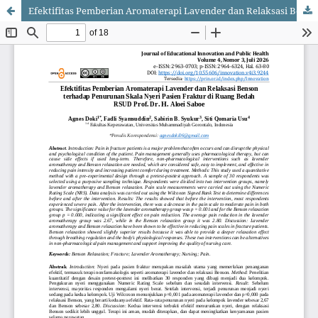
Efektifitas Pemberian Aromaterapi Lavender dan Relaksasi Benson terhadap Penurunan Skala Nyeri Pasien Fraktur di Ruang Bedah RSUD Prof. Dr. H. Aloei Saboe